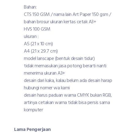
Bahan:
CTS 150 GSM / nama lain Art Paper 150 gsm /
bahan brosur ukuran kertas cetak A3+
HVS 100 GSM
ukuran :
A5 (21 x 10 cm)
A4 (21 x 29.7 cm)
model lanscape (bentuk desain tidur)
tidak memasukan jasa potong berarti nanti
menerima ukuran A3+
desain dari kaka, kalau belum ada desain harap
hubungi nomer wa kami
desain harus paduan warna CMYK bukan RGB,
artinya cetakan warna tidak bisa persis sama
komputer
Lama Pengerjaan