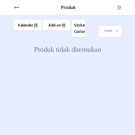
Produk
(1)
Kalender (1)
Add-on (1)
Sticker
Buku Custom
F
Custom (1)
(1)
C
Sortir
Produk tidak ditemukan