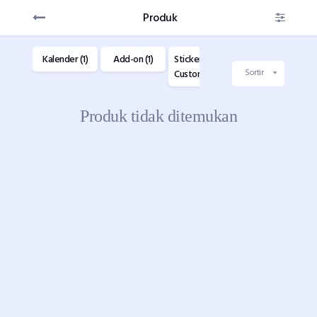
Produk
(1)
Kalender (1)
Add-on (1)
Sticker
Buku Custom
F
Custom (1)
(1)
C
Sortir
Produk tidak ditemukan